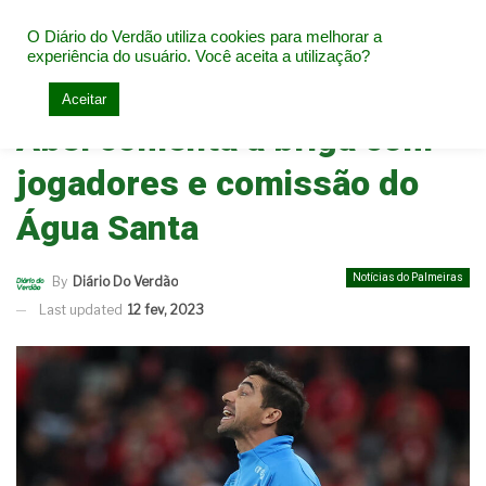
O Diário do Verdão utiliza cookies para melhorar a
experiência do usuário. Você aceita a utilização?
Home
Notícias do Palmeiras
Aceitar
Abel comenta a briga com
jogadores e comissão do
Água Santa
Notícias do Palmeiras
By
Diário Do Verdão
Last updated
12 fev, 2023