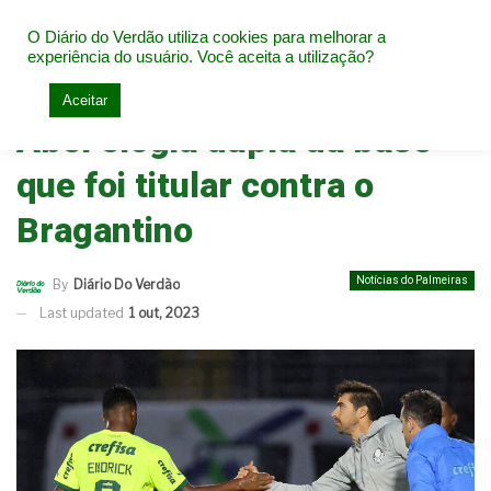
O Diário do Verdão utiliza cookies para melhorar a
experiência do usuário. Você aceita a utilização?
Home
Notícias do Palmeiras
Aceitar
Abel elogia dupla da base
que foi titular contra o
Bragantino
Notícias do Palmeiras
By
Diário Do Verdão
Last updated
1 out, 2023