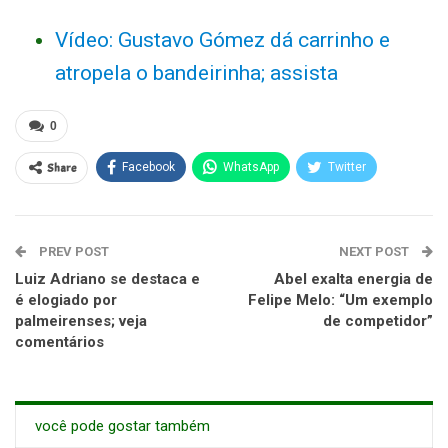
Vídeo: Gustavo Gómez dá carrinho e
atropela o bandeirinha; assista
0
Share
Facebook
WhatsApp
Twitter
PREV POST
NEXT POST
Luiz Adriano se destaca e
Abel exalta energia de
é elogiado por
Felipe Melo: “Um exemplo
palmeirenses; veja
de competidor”
comentários
você pode gostar também