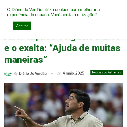
O Diário do Verdão utiliza cookies para melhorar a
experiência do usuário. Você aceita a utilização?
Home
Notícias do Palmeiras
Aceitar
Abel explica Veiga no banco
e o exalta: “Ajuda de muitas
maneiras”
Notícias do Palmeiras
On
4 maio, 2025
By
Diário Do Verdão