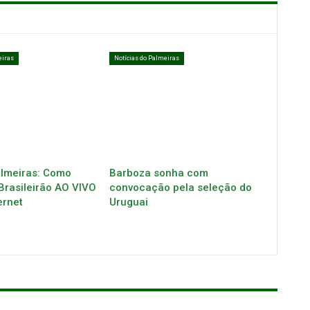
eiras
Notícias do Palmeiras
almeiras: Como
Barboza sonha com
 Brasileirão AO VIVO
convocação pela seleção do
ernet
Uruguai