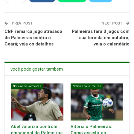
PREV POST
NEXT POST
CBF remarca jogo atrasado
Palmeiras fará 3 jogos com
do Palmeiras contra o
sua torcida em outubro;
Ceará; veja os detalhes
veja o calendário
você pode gostar também
Notícias do Palmeiras
Notícias do Palmeiras
Abel valoriza controle
Vitória x Palmeiras:
emocional do Palmeiras
Como assistir ao