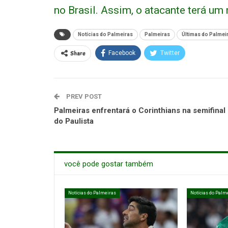
no Brasil. Assim, o atacante terá um
Notícias do Palmeiras
Palmeiras
Últimas do Palmei
Share
Facebook
Twitter
PREV POST
Palmeiras enfrentará o Corinthians na semifinal
do Paulista
você pode gostar também
Notícias do Palmeiras
Notícias do Palm