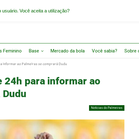
 usuário. Você aceita a utilização?
s Feminino
Base
Mercado da bola
Você sabia?
Sobre o
ra informar ao Palmeiras se comprará Dudu
 24h para informar ao
á Dudu
Notícias do Palmeiras