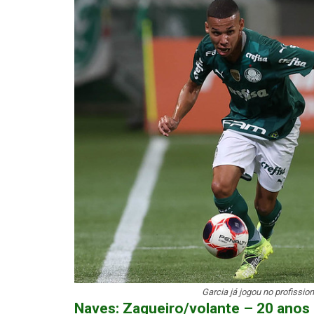
Garcia já jogou no profissio
Naves: Zagueiro/volante – 20 anos