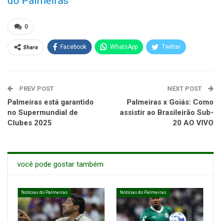
do Palmeiras
0
Share
Facebook
WhatsApp
Twitter
PREV POST
NEXT POST
Palmeiras está garantido
Palmeiras x Goiás: Como
no Supermundial de
assistir ao Brasileirão Sub-
Clubes 2025
20 AO VIVO
você pode gostar também
Notícias do Palmeiras
Notícias do Palmeiras