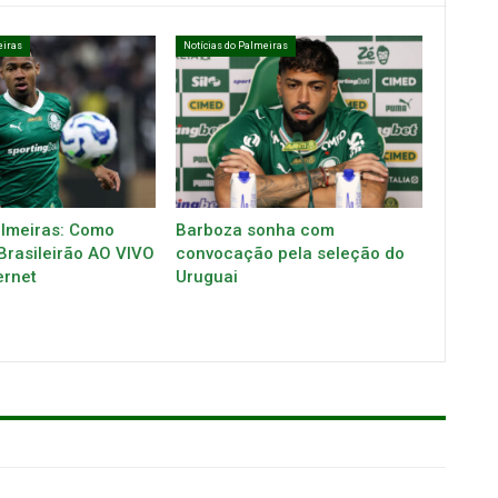
eiras
Notícias do Palmeiras
almeiras: Como
Barboza sonha com
 Brasileirão AO VIVO
convocação pela seleção do
ernet
Uruguai