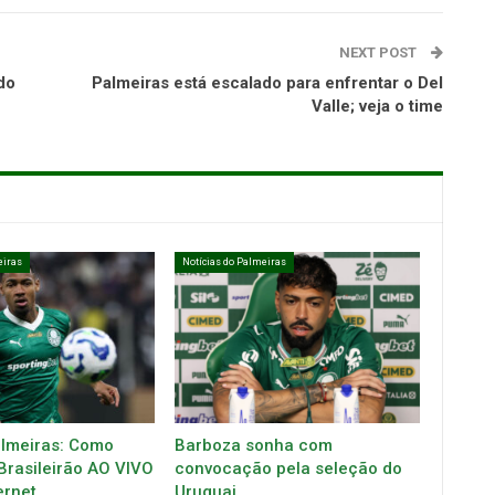
NEXT POST
do
Palmeiras está escalado para enfrentar o Del
Valle; veja o time
eiras
Notícias do Palmeiras
almeiras: Como
Barboza sonha com
 Brasileirão AO VIVO
convocação pela seleção do
ernet
Uruguai