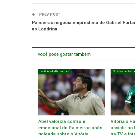
PREV POST
Palmeiras negocia empréstimo de Gabriel Furta
ao Londrina
você pode gostar também
Notícias do Palmeiras
Notícias do Palm
Abel valoriza controle
Vitória x P
emocional do Palmeiras após
assistir ao
goleada sobre o Vitória
na TV e int