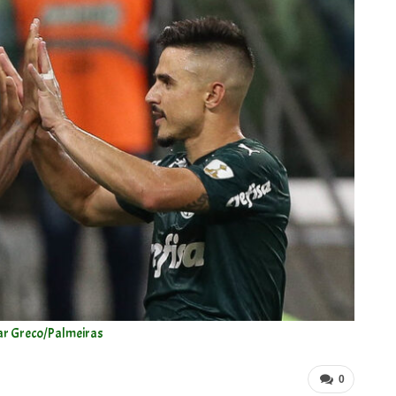
ar Greco/Palmeiras
0