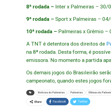
8ª rodada –
Inter x Palmeiras – 30/0
9ª rodada –
Sport x Palmeiras – 04/
10ª rodada –
Palmeiras x Grêmio – 
A TNT é detentora dos direitos de
P
na 8ª rodada. Desta forma, é possível
emissora. No momento a partida apa
Os demais jogos do Brasileirão ser
campeonato, quando estes jogos fo
Notícias do Palmeiras
Palmeiras
Últimas do Palmei
Share
Facebook
Twitter