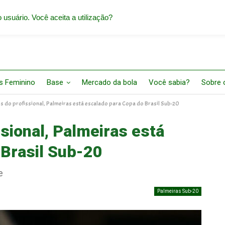
 usuário. Você aceita a utilização?
s Feminino
Base
Mercado da bola
Você sabia?
Sobre o
s do profissional, Palmeiras está escalado para Copa do Brasil Sub-20
sional, Palmeiras está
 Brasil Sub-20
e
Palmeiras Sub-20