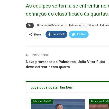
As equipes voltam a se enfrentar no 
definição do classificado às quartas.
Notícias do Palmeiras
Palmeiras
Últimas do Palmei
Share
Facebook
Twitter
PREV POST
Nova promessa do Palmeiras, João Vitor Fubá
deve estrear nesta quarta
você pode gostar também
Palmeiras Sub-20
Palmeiras Sub-2