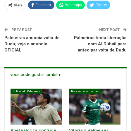
Share
Facebook
WhatsApp
Twitter
PREV POST
NEXT POST
Palmeiras anuncia volta de
Palmeiras tenta liberação
Dudu; veja o anuncio
com Al Duhail para
OFICIAL
antecipar volta de Dudu
você pode gostar também
Notícias do Palmeiras
Notícias do Palmeiras
Abel valoriza controle
Vitória x Palmeiras: