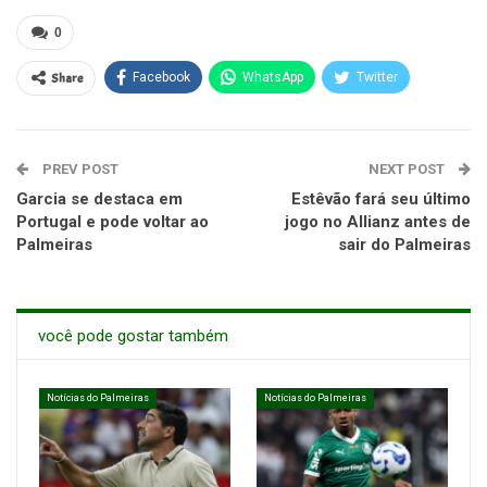
0
Share
Facebook
WhatsApp
Twitter
PREV POST
NEXT POST
Garcia se destaca em
Estêvão fará seu último
Portugal e pode voltar ao
jogo no Allianz antes de
Palmeiras
sair do Palmeiras
você pode gostar também
Notícias do Palmeiras
Notícias do Palmeiras