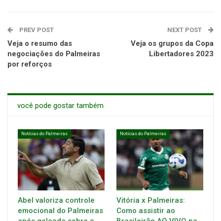
PREV POST
NEXT POST
Veja o resumo das
Veja os grupos da Copa
negociações do Palmeiras
Libertadores 2023
por reforços
você pode gostar também
Notícias do Palmeiras
Notícias do Palmeiras
Abel valoriza controle
Vitória x Palmeiras:
emocional do Palmeiras
Como assistir ao
após goleada sobre o
Brasileirão AO VIVO na