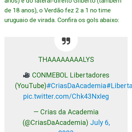
anos) e do lateral-direito Gilberto (também
de 18 anos), o Verdão fez 2 a 1 no time
uruguaio de virada. Confira os gols abaixo:
THAAAAAAAALYS
CONMEBOL Libertadores
(YouTube)
#CriasDaAcademia
#Libert
pic.twitter.com/Chk43NxIeg
— Crias da Academia
(@CriasDaAcademia)
July 6,