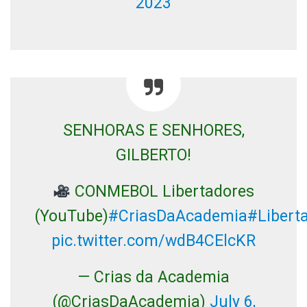
2023
SENHORAS E SENHORES,
GILBERTO!
CONMEBOL Libertadores
(YouTube)
#CriasDaAcademia
#Libert
pic.twitter.com/wdB4CElcKR
— Crias da Academia
(@CriasDaAcademia)
July 6,