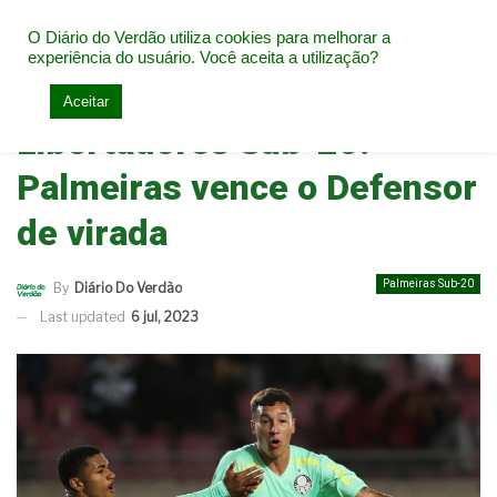
O Diário do Verdão utiliza cookies para melhorar a
experiência do usuário. Você aceita a utilização?
Home
Base do Palmeiras
Palmeiras Sub-20
Aceitar
Libertadores Sub-20:
Palmeiras vence o Defensor
de virada
Palmeiras Sub-20
By
Diário Do Verdão
Last updated
6 jul, 2023