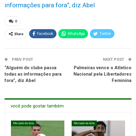
informações para fora”, diz Abel
0
Share
Facebook
WhatsApp
Twitter
PREV POST
NEXT POST
“Alguém do clube passa
Palmeiras vence o Atletico
todas as informações para
Nacional pela Libertadores
fora”, diz Abel
Feminina
você pode gostar também
Mercado da bola
Mercado da bola