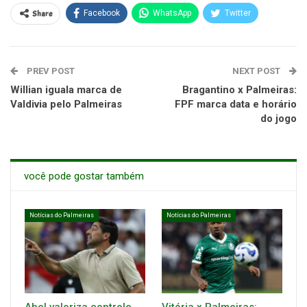
Share
Facebook
WhatsApp
Twitter
PREV POST
NEXT POST
Willian iguala marca de
Bragantino x Palmeiras:
Valdivia pelo Palmeiras
FPF marca data e horário
do jogo
você pode gostar também
Notícias do Palmeiras
Notícias do Palmeiras
Abel valoriza controle
Vitória x Palmeiras: