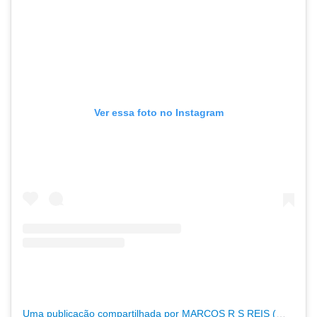
Ver essa foto no Instagram
Uma publicação compartilhada por MARCOS R S REIS (@marcosgoleiro_12)