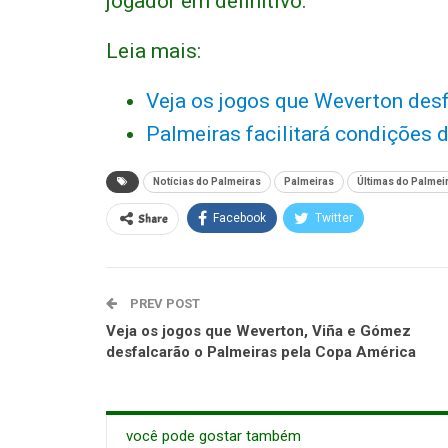
jogador em definitivo.
Leia mais:
Veja os jogos que Weverton des
Palmeiras facilitará condições 
Notícias do Palmeiras
Palmeiras
Últimas do Palmei
Share
Facebook
Twitter
PREV POST
Veja os jogos que Weverton, Viña e Gómez
desfalcarão o Palmeiras pela Copa América
você pode gostar também