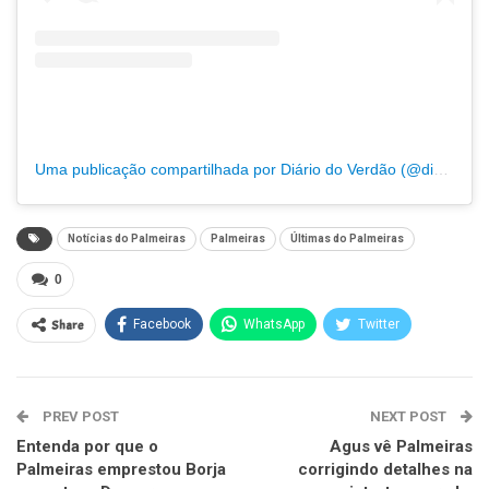
Uma publicação compartilhada por Diário do Verdão (@diariodoverdao)
Notícias do Palmeiras
Palmeiras
Últimas do Palmeiras
0
Share
Facebook
WhatsApp
Twitter
PREV POST
NEXT POST
Entenda por que o
Agus vê Palmeiras
Palmeiras emprestou Borja
corrigindo detalhes na