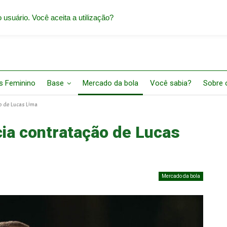
 usuário. Você aceita a utilização?
s Feminino
Base
Mercado da bola
Você sabia?
Sobre o
o de Lucas Lima
cia contratação de Lucas
Mercado da bola