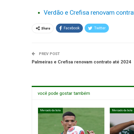
Verdão e Crefisa renovam contra
Share
Facebook
Twitter
PREV POST
Palmeiras e Crefisa renovam contrato até 2024
você pode gostar também
Mercado da bola
Mercado da bola