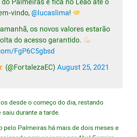
do Palmeiras e fica no Leão até o
bem-vindo,
@lucaslima
!
de amanhã, os novos valores estarão
olta do acesso garantido.
r.com/FgP6C5gbsd
(@FortalezaEC)
August 25, 2021
tos desde o começo do dia, restando
 saiu durante a tarde.
o pelo Palmeiras há mais de dois meses e