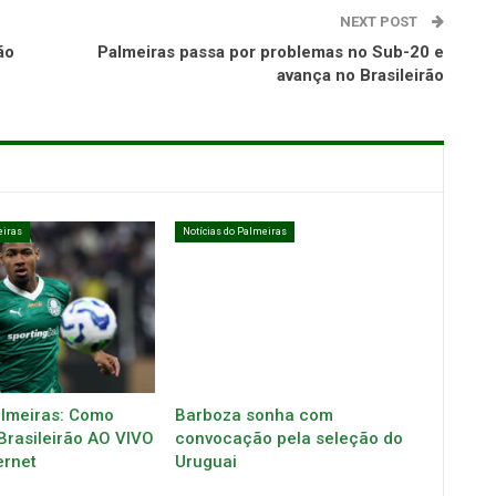
NEXT POST
ão
Palmeiras passa por problemas no Sub-20 e
avança no Brasileirão
eiras
Notícias do Palmeiras
almeiras: Como
Barboza sonha com
 Brasileirão AO VIVO
convocação pela seleção do
ernet
Uruguai