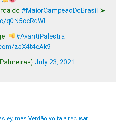
erda do
#MaiorCampeãoDoBrasil
➤
t.co/q0N5oeRqWL
ge!
#AvantiPalestra
r.com/zaX4t4cAk9
@Palmeiras)
July 23, 2021
sley, mas Verdão volta a recusar