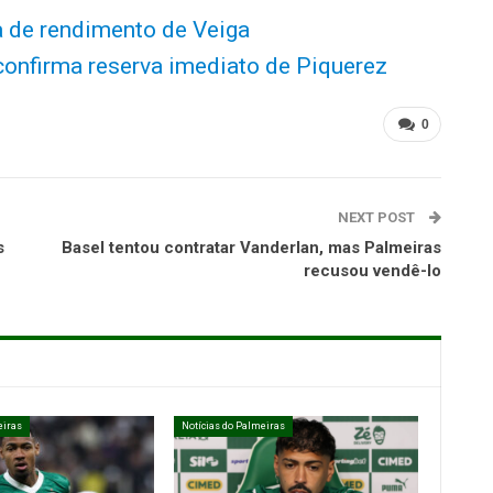
a de rendimento de Veiga
 confirma reserva imediato de Piquerez
0
NEXT POST
s
Basel tentou contratar Vanderlan, mas Palmeiras
recusou vendê-lo
eiras
Notícias do Palmeiras