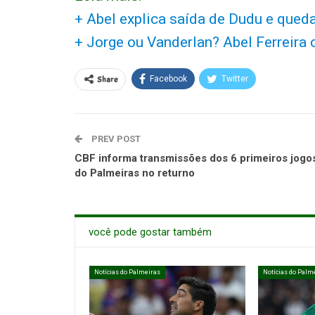
+ Abel explica saída de Dudu e qued
+ Jorge ou Vanderlan? Abel Ferreira
Share
Facebook
Twitter
PREV POST
CBF informa transmissões dos 6 primeiros jogo
do Palmeiras no returno
você pode gostar também
Notícias do Palmeiras
Notícias do Palm