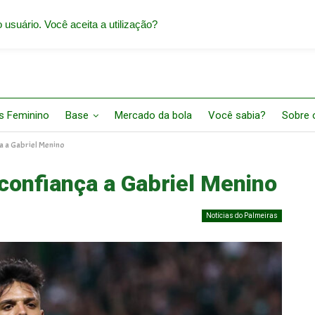
 usuário. Você aceita a utilização?
s Feminino
Base
Mercado da bola
Você sabia?
Sobre o
a a Gabriel Menino
confiança a Gabriel Menino
Notícias do Palmeiras