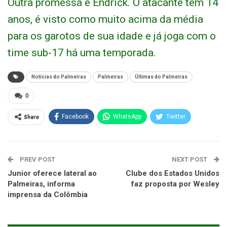
Outra promessa é Endrick. O atacante tem 14
anos, é visto como muito acima da média
para os garotos de sua idade e já joga com o
time sub-17 há uma temporada.
Notícias do Palmeiras
Palmeiras
Últimas do Palmeiras
0
Share
Facebook
WhatsApp
Twitter
PREV POST
NEXT POST
Junior oferece lateral ao
Clube dos Estados Unidos
Palmeiras, informa
faz proposta por Wesley
imprensa da Colômbia