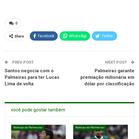
0
Share
Facebook
WhatsApp
Twitter
PREV POST
NEXT POST
Santos negocia com o
Palmeiras garante
Palmeiras para ter Lucas
premiação milionária em
Lima de volta
dólar por classificação
você pode gostar também
Notícias do Palmeiras
Notícias do Palmeiras