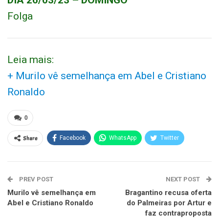
DIA 26/03/23 – DOMINGO
Folga
Leia mais:
+ Murilo vê semelhança em Abel e Cristiano
Ronaldo
0
Share
Facebook
WhatsApp
Twitter
PREV POST
NEXT POST
Murilo vê semelhança em
Bragantino recusa oferta
Abel e Cristiano Ronaldo
do Palmeiras por Artur e
faz contraproposta