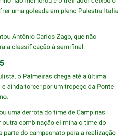
nho não melhorou e o treinador deixou o
frer uma goleada em pleno Palestra Italia
atou Antônio Carlos Zago, que não
a a classificação à semifinal.
25
ista, o Palmeiras chega até a última
 e ainda torcer por um tropeço da Ponte
no.
ou uma derrota do time de Campinas
 outra combinação elimina o time do
boa parte do campeonato para a realização