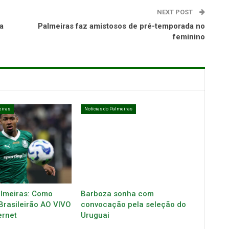
NEXT POST
a
Palmeiras faz amistosos de pré-temporada no
feminino
eiras
Notícias do Palmeiras
almeiras: Como
Barboza sonha com
 Brasileirão AO VIVO
convocação pela seleção do
ernet
Uruguai