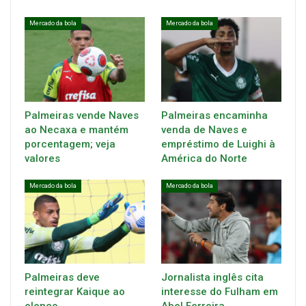
Mercado da bola
Mercado da bola
Palmeiras vende Naves
Palmeiras encaminha
ao Necaxa e mantém
venda de Naves e
porcentagem; veja
empréstimo de Luighi à
valores
América do Norte
Mercado da bola
Mercado da bola
Palmeiras deve
Jornalista inglês cita
reintegrar Kaique ao
interesse do Fulham em
elenco
Abel Ferreira