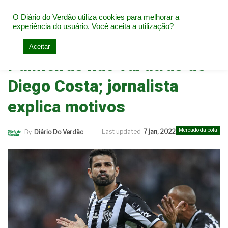
O Diário do Verdão utiliza cookies para melhorar a
experiência do usuário. Você aceita a utilização?
Home
Mercado da bola
Aceitar
Palmeiras não vai atrás de
Diego Costa; jornalista
explica motivos
Mercado da bola
Last updated
7 jan, 2022
By
Diário Do Verdão