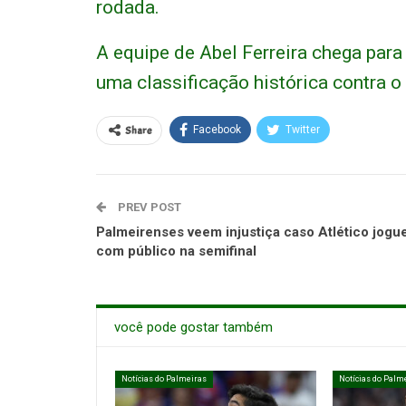
rodada.
A equipe de Abel Ferreira chega par
uma classificação histórica contra o
Share
Facebook
Twitter
PREV POST
Palmeirenses veem injustiça caso Atlético jogu
com público na semifinal
você pode gostar também
Notícias do Palmeiras
Notícias do Palm