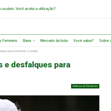
 usuário. Você aceita a utilização?
s Feminino
Base
Mercado da bola
Você sabia?
Sobre o
alques para enfrentar o Cuiabá
s e desfalques para
Notícias do Palmeiras