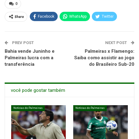
0
Share
Facebook
WhatsApp
Twitter
PREV POST
NEXT POST
Bahia vende Juninho e
Palmeiras x Flamengo:
Palmeiras lucra com a
Saiba como assistir ao jogo
transferência
do Brasileiro Sub-20
você pode gostar também
Notícias do Palmeiras
Notícias do Palmeiras