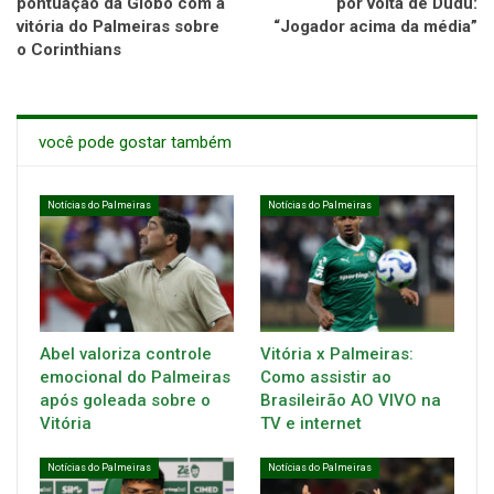
pontuação da Globo com a
por volta de Dudu:
vitória do Palmeiras sobre
“Jogador acima da média”
o Corinthians
você pode gostar também
Notícias do Palmeiras
Notícias do Palmeiras
Abel valoriza controle
Vitória x Palmeiras:
emocional do Palmeiras
Como assistir ao
após goleada sobre o
Brasileirão AO VIVO na
Vitória
TV e internet
Notícias do Palmeiras
Notícias do Palmeiras