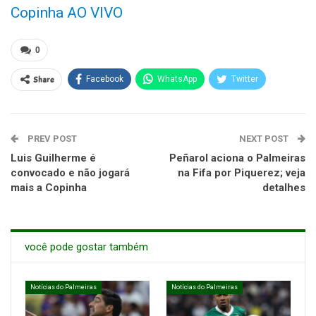
Copinha AO VIVO
0
Share
Facebook
WhatsApp
Twitter
PREV POST
NEXT POST
Luis Guilherme é
Peñarol aciona o Palmeiras
convocado e não jogará
na Fifa por Piquerez; veja
mais a Copinha
detalhes
você pode gostar também
Notícias do Palmeiras
Notícias do Palmeiras