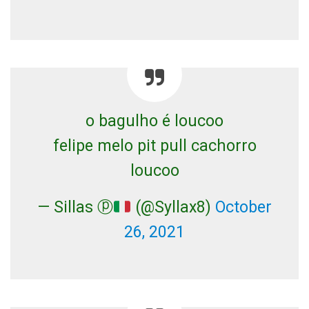
o bagulho é loucoo
felipe melo pit pull cachorro
loucoo
— Sillas ⓟ
(@Syllax8)
October
26, 2021