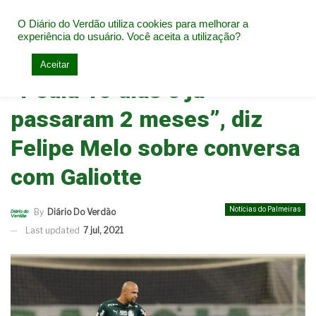
O Diário do Verdão utiliza cookies para melhorar a
experiência do usuário. Você aceita a utilização?
Home
Notícias do Palmeiras
Aceitar
“Pediu 15 dias e já
passaram 2 meses”, diz
Felipe Melo sobre conversa
com Galiotte
Notícias do Palmeiras
By
Diário Do Verdão
Last updated
7 jul, 2021