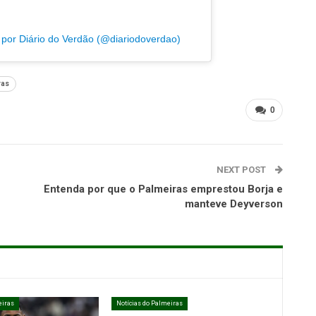
or Diário do Verdão (@diariodoverdao)
ras
0
NEXT POST
Entenda por que o Palmeiras emprestou Borja e
manteve Deyverson
eiras
Notícias do Palmeiras