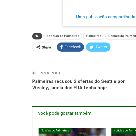
Uma publicação compartilhada p
Notícias do Palmeiras
Palmeiras
Últimas do Palmei
Share
Facebook
Twitter
PREV POST
Palmeiras recusou 2 ofertas do Seattle por
Wesley; janela dos EUA fecha hoje
você pode gostar também
Notícias do Palmeiras
Notícias do Palm