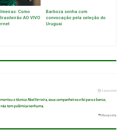
almeiras: Como
Barboza sonha com
 Brasileirão AO VIVO
convocação pela seleção do
ernet
Uruguai
4 anos atrás
mentou o técnico Abel Ferreira, seus companheiros e foi para o banco,
 e não tem polêmica nenhuma.
Resposta