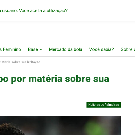
 usuário. Você aceita a utilização?
s Feminino
Base
Mercado da bola
Você sabia?
Sobre o
atéria sobre sua irritação
bo por matéria sobre sua
Notícias do Palmeiras