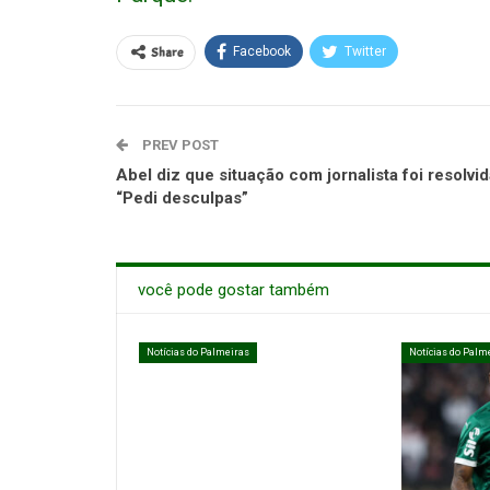
Share
Facebook
Twitter
PREV POST
Abel diz que situação com jornalista foi resolvid
“Pedi desculpas”
você pode gostar também
Notícias do Palmeiras
Notícias do Palm