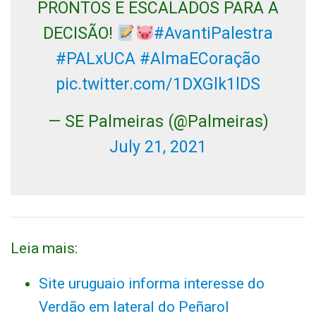
PRONTOS E ESCALADOS PARA A
DECISÃO!
#AvantiPalestra
#PALxUCA
#AlmaECoração
pic.twitter.com/1DXGlk1lDS
— SE Palmeiras (@Palmeiras)
July 21, 2021
Leia mais:
Site uruguaio informa interesse do
Verdão em lateral do Peñarol