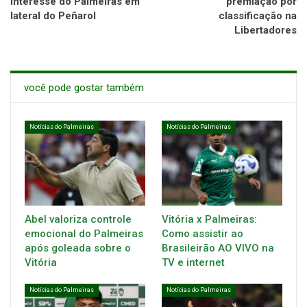
interesse do Palmeiras em
premiação por
lateral do Peñarol
classificação na
Libertadores
você pode gostar também
Notícias do Palmeiras
Notícias do Palmeiras
Abel valoriza controle
Vitória x Palmeiras:
emocional do Palmeiras
Como assistir ao
após goleada sobre o
Brasileirão AO VIVO na
Vitória
TV e internet
Notícias do Palmeiras
Notícias do Palmeiras