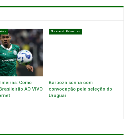
eiras
Notícias do Palmeiras
almeiras: Como
Barboza sonha com
 Brasileirão AO VIVO
convocação pela seleção do
ernet
Uruguai