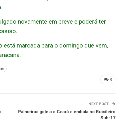
.
julgado novamente em breve e poderá ter
casião.
go está marcada para o domingo que vem,
aracanã.
ras
0
NEXT POST
s
Palmeiras goleia o Ceará e embala no Brasileiro
Sub-17