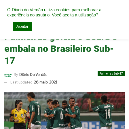
O Diário do Verdão utiliza cookies para melhorar a
experiência do usuário. Você aceita a utilização?
Home
Base do Palmeiras
Palmeiras Sub-17
Aceitar
Palmeiras goleia o Ceará e
embala no Brasileiro Sub-
17
Palmeiras Sub-17
By
Diário Do Verdão
Last updated
28 maio, 2021