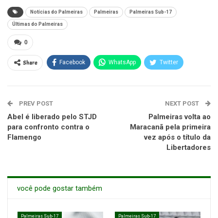
Notícias do Palmeiras
Palmeiras
Palmeiras Sub-17
Últimas do Palmeiras
0
Share
Facebook
WhatsApp
Twitter
PREV POST
NEXT POST
Abel é liberado pelo STJD
Palmeiras volta ao
para confronto contra o
Maracanã pela primeira
Flamengo
vez após o título da
Libertadores
você pode gostar também
Palmeiras Sub-17
Palmeiras Sub-17