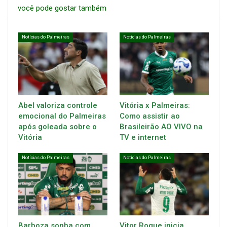
você pode gostar também
Notícias do Palmeiras
Notícias do Palmeiras
Abel valoriza controle
Vitória x Palmeiras:
emocional do Palmeiras
Como assistir ao
após goleada sobre o
Brasileirão AO VIVO na
Vitória
TV e internet
Notícias do Palmeiras
Notícias do Palmeiras
Barboza sonha com
Vitor Roque inicia