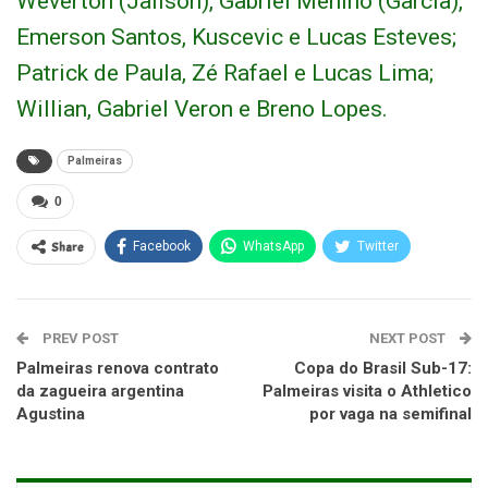
Weverton (Jailson), Gabriel Menino (Garcia),
Emerson Santos, Kuscevic e Lucas Esteves;
Patrick de Paula, Zé Rafael e Lucas Lima;
Willian, Gabriel Veron e Breno Lopes.
Palmeiras
0
Share
Facebook
WhatsApp
Twitter
PREV POST
NEXT POST
Palmeiras renova contrato
Copa do Brasil Sub-17:
da zagueira argentina
Palmeiras visita o Athletico
Agustina
por vaga na semifinal