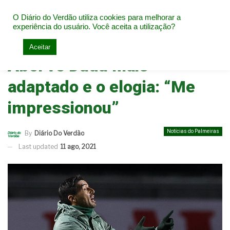
O Diário do Verdão utiliza cookies para melhorar a
experiência do usuário. Você aceita a utilização?
Home
Notícias do Palmeiras
Aceitar
Abel vê Dudu mais
adaptado e o elogia: “Me
impressionou”
Notícias do Palmeiras
By
Diário Do Verdão
Last updated
11 ago, 2021