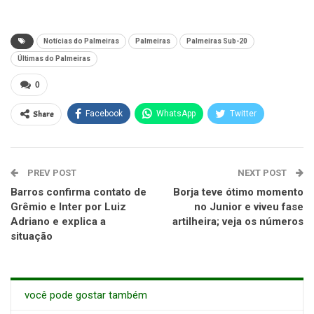
Notícias do Palmeiras
Palmeiras
Palmeiras Sub-20
Últimas do Palmeiras
0
Share
Facebook
WhatsApp
Twitter
PREV POST
NEXT POST
Barros confirma contato de
Borja teve ótimo momento
Grêmio e Inter por Luiz
no Junior e viveu fase
Adriano e explica a
artilheira; veja os números
situação
você pode gostar também