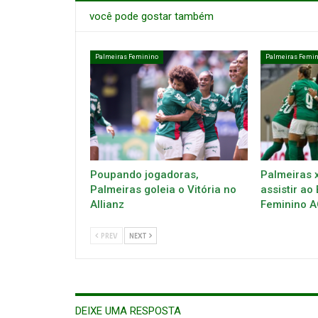
você pode gostar também
Palmeiras Feminino
Palmeiras Femin
Poupando jogadoras,
Palmeiras x
Palmeiras goleia o Vitória no
assistir ao 
Allianz
Feminino A
PREV
NEXT
DEIXE UMA RESPOSTA