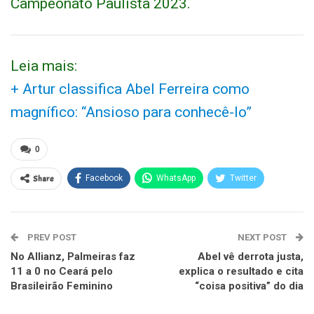
Campeonato Paulista 2023.
Leia mais:
+ Artur classifica Abel Ferreira como
magnífico: “Ansioso para conhecê-lo”
0
Share
Facebook
WhatsApp
Twitter
PREV POST
NEXT POST
No Allianz, Palmeiras faz
Abel vê derrota justa,
11 a 0 no Ceará pelo
explica o resultado e cita
Brasileirão Feminino
“coisa positiva” do dia