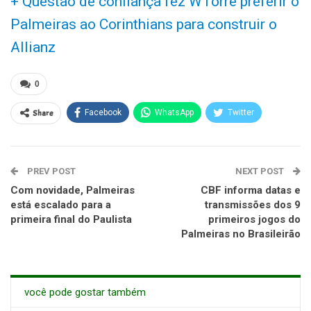
+ Questão de confiança fez WTorre preferir o
Palmeiras ao Corinthians para construir o
Allianz
0
Share
Facebook
WhatsApp
Twitter
PREV POST
NEXT POST
Com novidade, Palmeiras
CBF informa datas e
está escalado para a
transmissões dos 9
primeira final do Paulista
primeiros jogos do
Palmeiras no Brasileirão
você pode gostar também