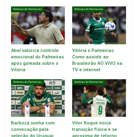
Notícias do Palmeiras
Notícias do Palmeiras
Abel valoriza controle
Vitória x Palmeiras:
emocional do Palmeiras
Como assistir ao
após goleada sobre o
Brasileirão AO VIVO na
Vitória
TV e internet
Notícias do Palmeiras
Notícias do Palmeiras
Barboza sonha com
Vitor Roque inicia
convocação pela
transição física e se
seleção do Uruguai
aproxima de retorno