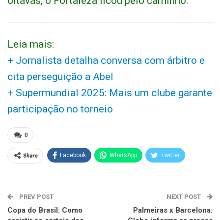
oitavas, o Fortaleza ficou pelo caminho.
Leia mais:
+ Jornalista detalha conversa com árbitro e
cita perseguição a Abel
+ Supermundial 2025: Mais um clube garante
participação no torneio
0
Share
Facebook
WhatsApp
Twitter
PREV POST
NEXT POST
Copa do Brasil: Como
Palmeiras x Barcelona: