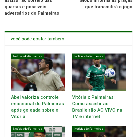
assistir ao sorteio das
Globo informa as praças
quartas e possíveis
que transmitirá o jogo
adversários do Palmeiras
você pode gostar também
Notícias do Palmeiras
Notícias do Palmeiras
Abel valoriza controle
Vitória x Palmeiras:
emocional do Palmeiras
Como assistir ao
após goleada sobre o
Brasileirão AO VIVO na
Vitória
TV e internet
Notícias do Palmeiras
Notícias do Palmeiras