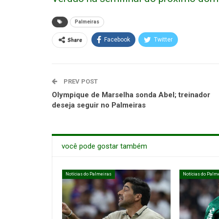
Palmeiras
Share
Facebook
Twitter
PREV POST
Olympique de Marselha sonda Abel; treinador
deseja seguir no Palmeiras
você pode gostar também
Notícias do Palmeiras
Notícias do Palm