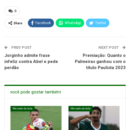
0
Share
Facebook
WhatsApp
Twitter
PREV POST
NEXT POST
Jorginho admite frase
Premiação: Quanto o
infeliz contra Abel e pede
Palmeiras ganhou com o
perdão
título Paulista 2023
você pode gostar também
Mercado da bola
Mercado da bola