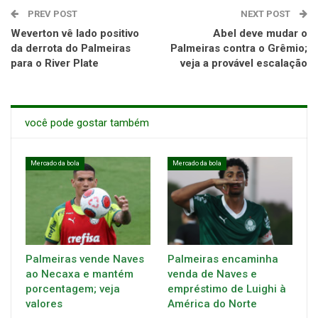
PREV POST
NEXT POST
Weverton vê lado positivo
Abel deve mudar o
da derrota do Palmeiras
Palmeiras contra o Grêmio;
para o River Plate
veja a provável escalação
você pode gostar também
Mercado da bola
Mercado da bola
Palmeiras vende Naves
Palmeiras encaminha
ao Necaxa e mantém
venda de Naves e
porcentagem; veja
empréstimo de Luighi à
valores
América do Norte